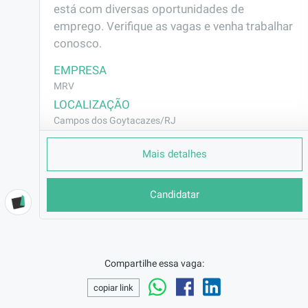
está com diversas oportunidades de 
emprego. Verifique as vagas e venha trabalhar 
conosco.
EMPRESA
MRV
LOCALIZAÇÃO
Campos dos Goytacazes/RJ
CONTRATO
Mais detalhes
CLT (Efetivo)
REMUNERAÇÃO
Candidatar
R$2404,06
VAGA AFIRMATIVA
Não
RAMO DE ATUAÇÃO
Compartilhe essa vaga:
Construção Civil
copiar link
BENEFÍCIOS
Vale Transporte