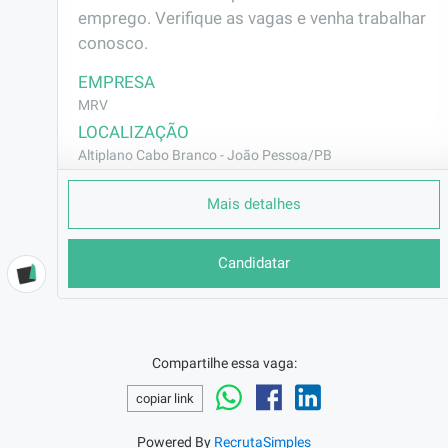
emprego. Verifique as vagas e venha trabalhar 
conosco.
EMPRESA
MRV
LOCALIZAÇÃO
Altiplano Cabo Branco - João Pessoa/PB
CONTRATO
Mais detalhes
CLT (Efetivo)
REMUNERAÇÃO
Candidatar
R$2325,38
VAGA AFIRMATIVA
Não
RAMO DE ATUAÇÃO
Compartilhe essa vaga:
Construção Civil
copiar link
BENEFÍCIOS
a combinar
Powered By
RecrutaSimples