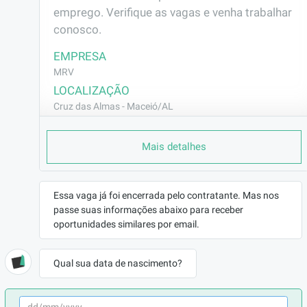
emprego. Verifique as vagas e venha trabalhar 
conosco.
EMPRESA
MRV
LOCALIZAÇÃO
Cruz das Almas - Maceió/AL
CONTRATO
Mais detalhes
CLT (Efetivo)
REMUNERAÇÃO
R$2063,92
Essa vaga já foi encerrada pelo contratante. Mas nos
VAGA AFIRMATIVA
passe suas informações abaixo para receber
Não
oportunidades similares por email.
RAMO DE ATUAÇÃO
Construção Civil
Qual sua data de nascimento?
BENEFÍCIOS
Vale Transporte
Seguro de Vida