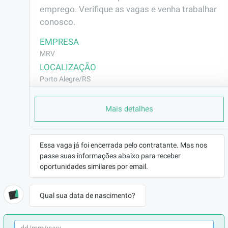
emprego. Verifique as vagas e venha trabalhar 
conosco.
EMPRESA
MRV
LOCALIZAÇÃO
Porto Alegre/RS
CONTRATO
Mais detalhes
CLT (Efetivo)
REMUNERAÇÃO
R$2362,80
Essa vaga já foi encerrada pelo contratante. Mas nos
VAGA AFIRMATIVA
passe suas informações abaixo para receber
Não
oportunidades similares por email.
RAMO DE ATUAÇÃO
Construção Civil
Qual sua data de nascimento?
BENEFÍCIOS
a combinar