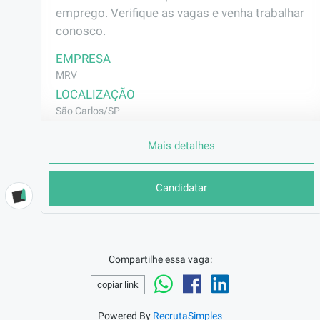
emprego. Verifique as vagas e venha trabalhar 
conosco.
EMPRESA
MRV
LOCALIZAÇÃO
São Carlos/SP
CONTRATO
Mais detalhes
CLT (Efetivo)
REMUNERAÇÃO
Candidatar
R$2664,75
VAGA AFIRMATIVA
Não
RAMO DE ATUAÇÃO
Compartilhe essa vaga:
Construção Civil
copiar link
BENEFÍCIOS
Vale Transporte
Powered By
RecrutaSimples
Vale Alimentação