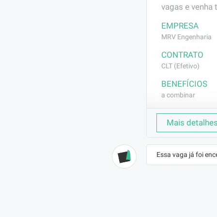
vagas e venha 
EMPRESA
MRV Engenharia
CONTRATO
CLT (Efetivo)
BENEFÍCIOS
a combinar
DESCRIÇÃO
Mais detalhe
Execução de se
arreates em ge
Essa vaga já foi enc
REQUISITOS
Experiência co
fica por 3 mes
função.;