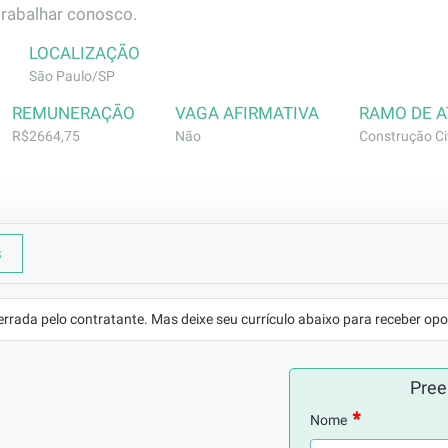
trabalhar conosco.
LOCALIZAÇÃO
São Paulo/SP
REMUNERAÇÃO
VAGA AFIRMATIVA
RAMO DE 
R$2664,75
Não
Construção Civ
s
rviços de assentamento de bloco, execução de reboco, exe
ral com a utilização de argamassa e concreto para os fins
errada pelo contratante. Mas deixe seu currículo abaixo para receber opo
mo pedreiro - comprovada em carteira. Caso não tenha co
es como ajudante e é classificado mediante comprovação pr
Pree
Nome