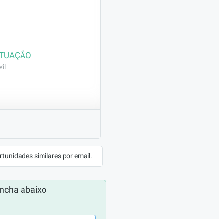
ATUAÇÃO
il
cução de calçadas e 
rtunidades similares por email.
mprovação 
ática na 
ncha abaixo