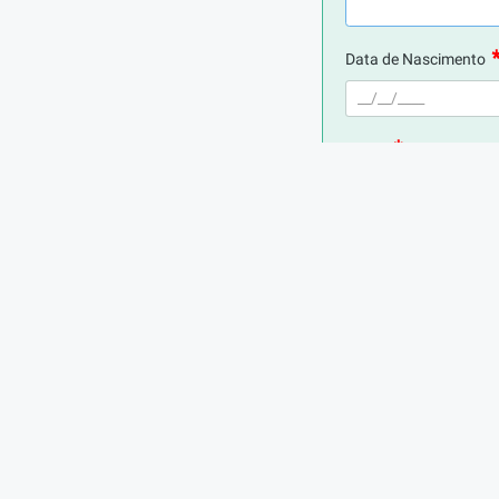
Data de Nascimento
E-mail
Telefone
Digite seu CPF
Cidade de Residência