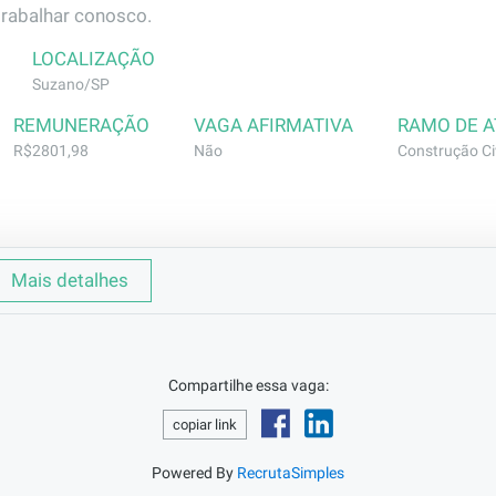
trabalhar conosco.
LOCALIZAÇÃO
Suzano/SP
REMUNERAÇÃO
VAGA AFIRMATIVA
RAMO DE 
R$2801,98
Não
Construção Civ
Mais detalhes
rviços de assentamento de bloco, execução de reboco, exe
ral com a utilização de argamassa e concreto para os fins
Compartilhe essa vaga:
copiar link
mo pedreiro - comprovada em carteira. Caso não tenha co
es como ajudante e é classificado mediante comprovação pr
Powered By
RecrutaSimples