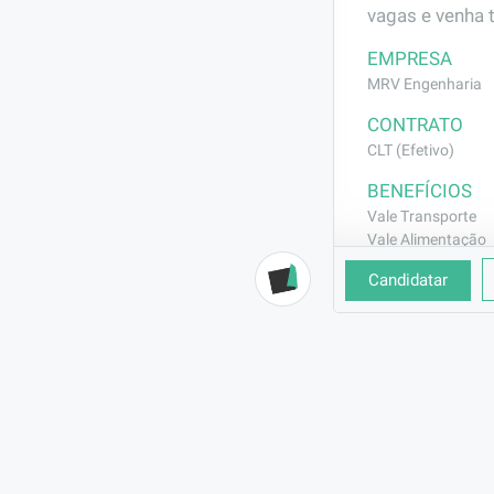
vagas e venha 
EMPRESA
MRV Engenharia
CONTRATO
CLT (Efetivo)
BENEFÍCIOS
Vale Transporte
Vale Alimentação
Seguro de Vida
Candidatar
DESCRIÇÃO
Execução de se
arreates em ge
REQUISITOS
Experiência co
fica por 3 mes
função.;