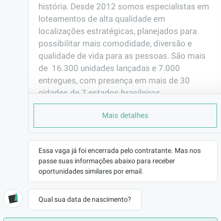
história. Desde 2012 somos especialistas em 
loteamentos de alta qualidade em 
localizações estratégicas, planejados para 
possibilitar mais comodidade, diversão e 
qualidade de vida para as pessoas. São mais 
de  16.300 unidades lançadas e 7.000 
entregues, com presença em mais de 30 
cidades de 7 estados brasileiros.
EMPRESA
Mais detalhes
URBA 7 LOTEAMENTOS L ...
LOCALIZAÇÃO
Boa Vista - Uberaba/MG
Essa vaga já foi encerrada pelo contratante. Mas nos
passe suas informações abaixo para receber
CONTRATO
oportunidades similares por email.
CLT (Efetivo)
REMUNERAÇÃO
Qual sua data de nascimento?
R$2500,00
VAGA AFIRMATIVA