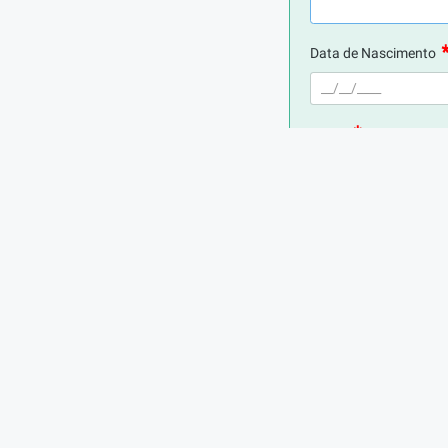
Data de Nascimento
E-mail
Telefone
Digite seu CPF
Cidade de Residência