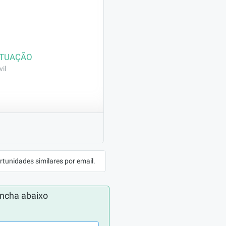
ATUAÇÃO
il
) e pintura externa 
rtunidades similares por email.
ncha abaixo