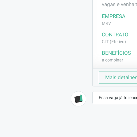
vagas e venha 
EMPRESA
MRV
CONTRATO
CLT (Efetivo)
BENEFÍCIOS
a combinar
DESCRIÇÃO
Mais detalhe
Execução de ser
(selador e text
Essa vaga já foi enc
REQUISITOS
Experiencia