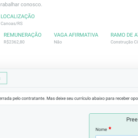
trabalhar conosco.
LOCALIZAÇÃO
Canoas/RS
REMUNERAÇÃO
VAGA AFIRMATIVA
RAMO DE 
R$2362,80
Não
Construção Civ
s
viços de pintura interna (massa corrida, selador, lixa e tinta
ura)
errada pelo contratante. Mas deixe seu currículo abaixo para receber opo
Pree
Nome