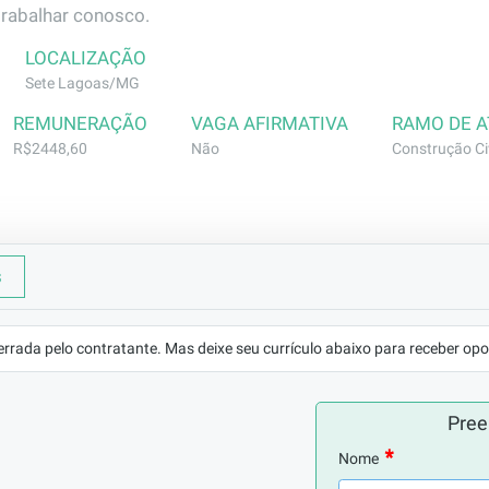
trabalhar conosco.
LOCALIZAÇÃO
Sete Lagoas/MG
REMUNERAÇÃO
VAGA AFIRMATIVA
RAMO DE 
R$2448,60
Não
Construção Civ
s
viços de pintura interna (massa corrida, selador, lixa e tinta
ura)
errada pelo contratante. Mas deixe seu currículo abaixo para receber opo
mo pintor - comprovada em carteira. Caso não tenha compro
mo ajudante e é classificado mediante comprovação prátic
Pree
Nome