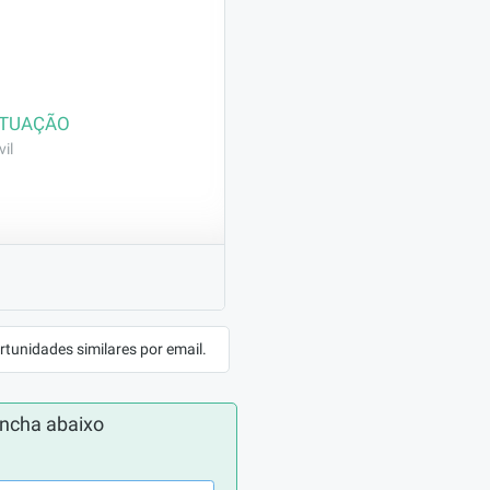
ATUAÇÃO
il
) e pintura externa 
rtunidades similares por email.
vação fica 
a na função.;
ncha abaixo