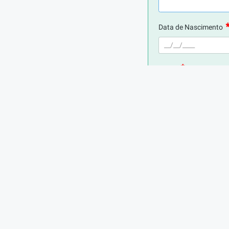
Data de Nascimento
E-mail
Telefone
Digite seu CPF
Cidade de Residência