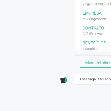
vagas e venha 
EMPRESA
Mrv Engenharia
CONTRATO
CLT (Efetivo)
BENEFÍCIOS
a combinar
DESCRIÇÃO
Mais detalhe
Execução de ser
(selador e text
Essa vaga já foi enc
REQUISITOS
Experiência co
por 3 meses co