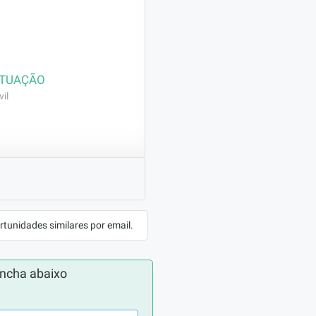
ATUAÇÃO
il
) e pintura externa 
rtunidades similares por email.
ncha abaixo