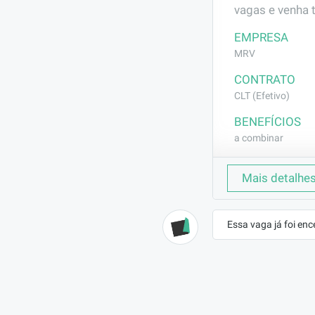
vagas e venha 
EMPRESA
MRV
CONTRATO
CLT (Efetivo)
BENEFÍCIOS
a combinar
DESCRIÇÃO
Mais detalhe
Execução de ser
(selador e text
Essa vaga já foi enc