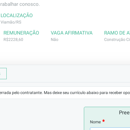
trabalhar conosco.
LOCALIZAÇÃO
Viamão/RS
REMUNERAÇÃO
VAGA AFIRMATIVA
RAMO DE 
R$2228,60
Não
Construção Civ
s
viços de pintura interna (massa corrida, selador, lixa e tinta
ura)
errada pelo contratante. Mas deixe seu currículo abaixo para receber opo
Pree
Nome