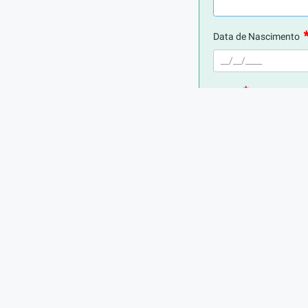
Data de Nascimento
E-mail
Telefone
Digite seu CPF
Cidade de Residência