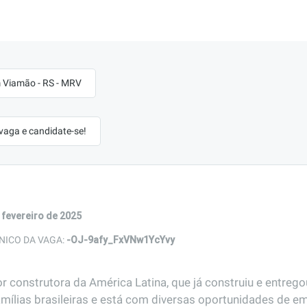
 Viamão - RS - MRV
 vaga e candidate-se!
 fevereiro de 2025
-OJ-9afy_FxVNw1YcYvy
NICO DA VAGA:
r construtora da América Latina, que já construiu e entreg
amílias brasileiras e está com diversas oportunidades de em