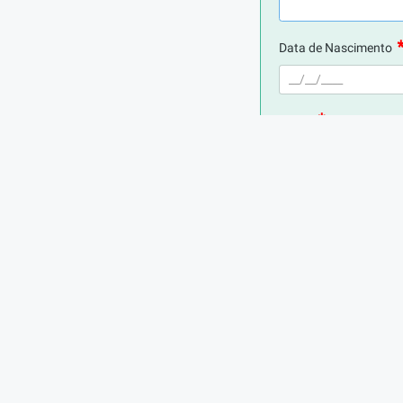
Data de Nascimento
E-mail
Telefone
Cidade de Residência
Cargo atual (ou mais 