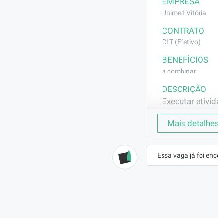
EMPRESA
Unimed Vitória
CONTRATO
CLT (Efetivo)
BENEFÍCIOS
a combinar
DESCRIÇÃO
Executar ativi
REQUISITOS
Mais detalhe
- Ensino funda
Essa vaga já foi enc