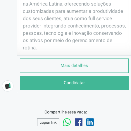
na América Latina, oferecendo soluções 
customizadas para aumentar a produtividade 
dos seus clientes, atua como full service 
provider integrando conhecimento, processos, 
pessoas, tecnologia e inovação conservando 
os ativos por meio do gerenciamento de 
rotina.
PORQUE TRABALHAR AQUI
Mais detalhes
Empresa genuinamente brasileira, com 38 
anos de atuação, empresa multiespecialista 
de prestação de serviços focada em 
Candidatar
desenvolver soluções holísticas e inteligentes, 
sempre buscando gerar soluções por meio de 
um ecossistema integrado para desenvolver 
negócios de forma sustentável.
Compartilhe essa vaga:
EMPRESA
copiar link
MANSERV FACILITIES L ...