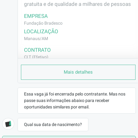
gratuita e de qualidade a milhares de pessoas
EMPRESA
Fundação Bradesco
LOCALIZAÇÃO
Manaus/AM
CONTRATO
CLT (Efetivo)
REMUNERAÇÃO
Mais detalhes
a combinar
VAGA AFIRMATIVA
Não
Essa vaga já foi encerrada pelo contratante. Mas nos
RAMO DE ATUAÇÃO
passe suas informações abaixo para receber
Educação
oportunidades similares por email.
BENEFÍCIOS
a combinar
Qual sua data de nascimento?
DESCRIÇÃO