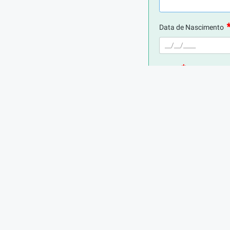
ratégias alternativas para atendimento das necessidades de
nforme as dificuldades apresentadas.
Data de Nascimento
mpleta em Artes;

em metodologias de ensino da Educação Básica;

E-mail
e de Mudança.
Telefone
Cidade de Residência
Cargo atual (ou mais 