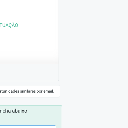
ATUAÇÃO
dagógicos da 
 material didático 
rtunidades similares por email.
a correção dos mesmos;

ncha abaixo
pectivo Orientador 