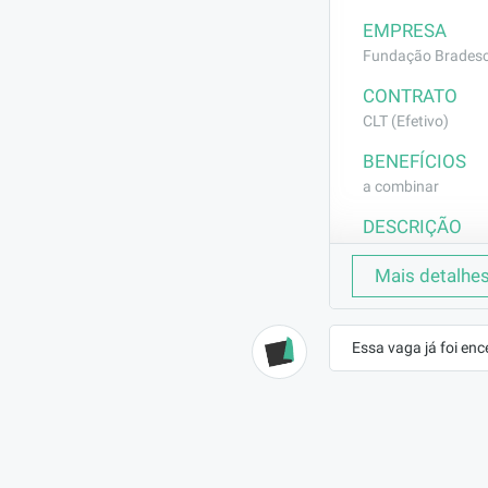
EMPRESA
Fundação Brades
CONTRATO
CLT (Efetivo)
BENEFÍCIOS
a combinar
DESCRIÇÃO
- Estudar os re
Mais detalhe
instituição;

- Elaborar o pl
proposto;

Essa vaga já foi enc
- Ministrar aul
- Aplicar prov
- Efetuar regis
- Realizar o PL
Pedagógico Edu