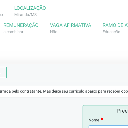
LOCALIZAÇÃO
co
Miranda/MS
REMUNERAÇÃO
VAGA AFIRMATIVA
RAMO DE 
a combinar
Não
Educação
ferenciais curriculares, quadro de conteúdos e materiais pe
s
anejamento das aulas e instrumentos avaliativos, conforme o
errada pelo contratante. Mas deixe seu currículo abaixo para receber opo
as teóricas e práticas para turmas do Ensino Médio;

as e atividades (individuais e em grupo), bem como a devid
tros pedagógicos;

Pree
A (Planejamento semanal - coletivo e individual) junto ao res
Nome
cacional;
