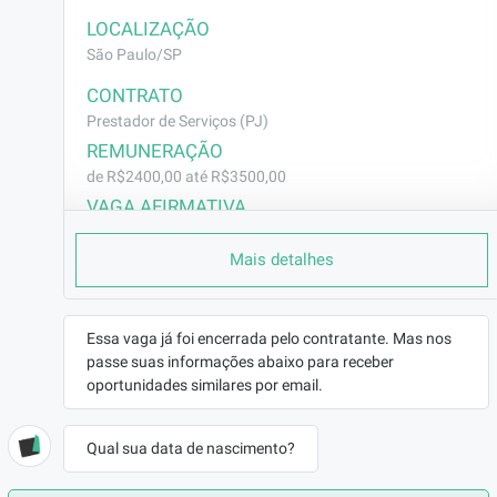
LOCALIZAÇÃO
São Paulo/SP
CONTRATO
Prestador de Serviços (PJ)
REMUNERAÇÃO
de R$2400,00 até R$3500,00
VAGA AFIRMATIVA
Não
Mais detalhes
RAMO DE ATUAÇÃO
Educação
BENEFÍCIOS
Essa vaga já foi encerrada pelo contratante. Mas nos
a combinar
passe suas informações abaixo para receber
oportunidades similares por email.
DESCRIÇÃO
Estamos em busca de um(a) Professor(a) de 
Inglês para atuar 100% home-office

Qual sua data de nascimento?
Disponibilidade para o período manhã ou 