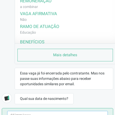
REMUNERAÇÃO
a combinar
VAGA AFIRMATIVA
Não
RAMO DE ATUAÇÃO
Educação
BENEFÍCIOS
a combinar
Mais detalhes
DESCRIÇÃO
Planejar e conduzir aulas conforme o currículo 
proposto;

Essa vaga já foi encerrada pelo contratante. Mas nos
Aplicar metodologias dinâmicas e recursos 
passe suas informações abaixo para receber
tecnológicos no ensino;

oportunidades similares por email.
Gerenciar a sala de aula, garantindo um 
ambiente de aprendizado produtivo;

Qual sua data de nascimento?
Participar de reuniões pedagógicas e 
atividades institucionais;
