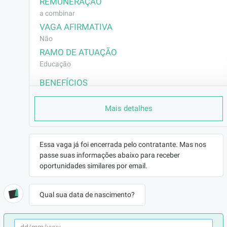
REMUNERAÇÃO
a combinar
VAGA AFIRMATIVA
Não
RAMO DE ATUAÇÃO
Educação
BENEFÍCIOS
a combinar
Mais detalhes
DESCRIÇÃO
Planejar e conduzir aulas conforme o currículo 
proposto;

Essa vaga já foi encerrada pelo contratante. Mas nos
Aplicar metodologias dinâmicas e recursos 
passe suas informações abaixo para receber
tecnológicos no ensino;

oportunidades similares por email.
Gerenciar a sala de aula, garantindo um 
ambiente de aprendizado produtivo;

Qual sua data de nascimento?
Participar de reuniões pedagógicas e 
atividades institucionais;
