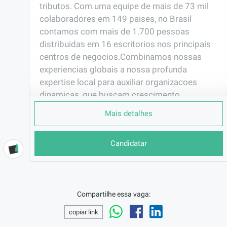
tributos. Com uma equipe de mais de 73 mil 
colaboradores em 149 paises, no Brasil 
contamos com mais de 1.700 pessoas 
distribuidas em 16 escritorios nos principais 
centros de negocios.Combinamos nossas 
experiencias globais a nossa profunda 
expertise local para auxiliar organizacoes 
dinamicas, que buscam crescimento 
sustentavel e resiliencia frente aos desafios 
Mais detalhes
do mercado, a terem maior transparencia, 
eficiencia e excelencia em suas estrategias, 
Candidatar
processos e operacoes.Estamos em 
constante evolucao e nos movimentando para 
promover experiencias valiosas e acoes que 
promovam ambientes cada vez mais 
Compartilhe essa vaga:
inclusivos e seguros. Em nossa cultura, 
valorizamos:    Inovacao    Sustentabilidade    
copiar link
Excelencia    Foco no cliente    Senso de dono    