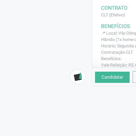
CONTRATO
CLT (Efetivo)
BENEFÍCIOS
📍 Local: Vila Olí
Híbrido (1x home 
Horário: Segunda a 
Contratação CLT
Benefícios:
Vale Refeição: R$ 
Vale Transporte (F
Candidatar
Convênio médico e
Seguro de vida
TotalPass
DESCRIÇÃO
Principais ativi
Preparar plant