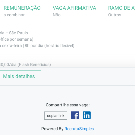
REMUNERAÇÃO
VAGA AFIRMATIVA
RAMO DE 
a combinar
Não
Outros
mpia – São Paulo
office por semana)
sexta-feira | 8h por dia (horário flexível)
40,00/dia (Flash Benefícios)
lash Benefícios)
Mais detalhes
 odontológico (SulAmérica)
Compartilhe essa vaga:
dades:

copiar link
as para desenvolvimento de projetos;

Powered By
RecrutaSimples