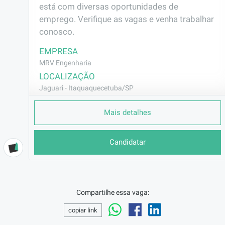
está com diversas oportunidades de 
emprego. Verifique as vagas e venha trabalhar 
conosco.
EMPRESA
MRV Engenharia
LOCALIZAÇÃO
Jaguari - Itaquaquecetuba/SP
CONTRATO
Mais detalhes
CLT (Efetivo)
REMUNERAÇÃO
Candidatar
R$2801,98
VAGA AFIRMATIVA
Não
RAMO DE ATUAÇÃO
Compartilhe essa vaga:
Construção Civil
copiar link
BENEFÍCIOS
Vale Transporte