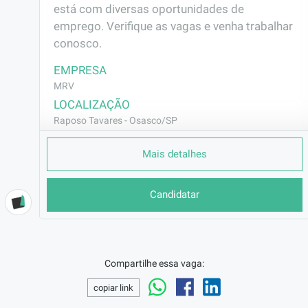
está com diversas oportunidades de 
emprego. Verifique as vagas e venha trabalhar 
conosco.
EMPRESA
MRV
LOCALIZAÇÃO
Raposo Tavares - Osasco/SP
CONTRATO
Mais detalhes
CLT (Efetivo)
REMUNERAÇÃO
Candidatar
R$2801,98
VAGA AFIRMATIVA
Não
RAMO DE ATUAÇÃO
Compartilhe essa vaga:
Construção Civil
copiar link
BENEFÍCIOS
Vale Transporte