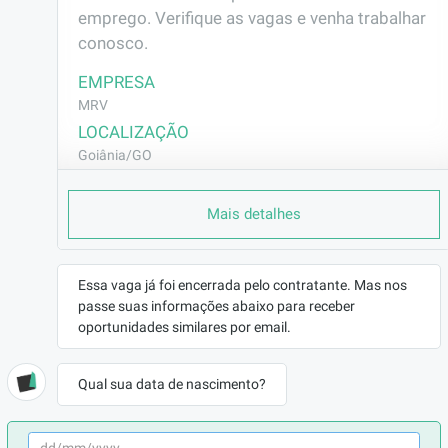
emprego. Verifique as vagas e venha trabalhar 
conosco.
EMPRESA
MRV
LOCALIZAÇÃO
Goiânia/GO
CONTRATO
Mais detalhes
CLT (Efetivo)
REMUNERAÇÃO
R$2013,44
Essa vaga já foi encerrada pelo contratante. Mas nos
VAGA AFIRMATIVA
passe suas informações abaixo para receber
Não
oportunidades similares por email.
RAMO DE ATUAÇÃO
Construção Civil
Qual sua data de nascimento?
BENEFÍCIOS
a combinar