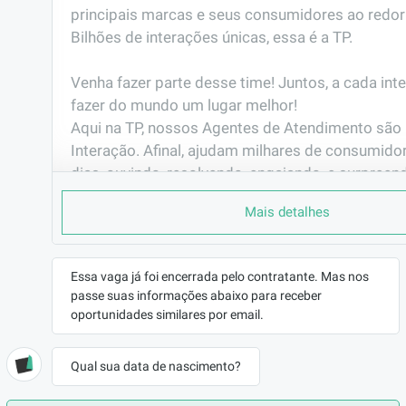
principais marcas e seus consumidores ao redor
Bilhões de interações únicas, essa é a TP. 

Venha fazer parte desse time! Juntos, a cada int
fazer do mundo um lugar melhor!                                                                                                       

Aqui na TP, nossos Agentes de Atendimento são 
Interação. Afinal, ajudam milhares de consumidor
dias, ouvindo, resolvendo, engajando, e surpreen
interação.
Mais detalhes
PORQUE TRABALHAR AQUI
Você já pensou em fazer parte de uma das maio
do mundo?

Essa vaga já foi encerrada pelo contratante. Mas nos
passe suas informações abaixo para receber
Já pensou em representar grandes marcas de vár
oportunidades similares por email.
seguimentos e muitas delas são as que mais cre
mercado? Gosta de  tecnologia e inovação?

E ainda ter plano de carreira com possibilidade 
Qual sua data de nascimento?
antes mesmo de completar 6 meses de empresa.