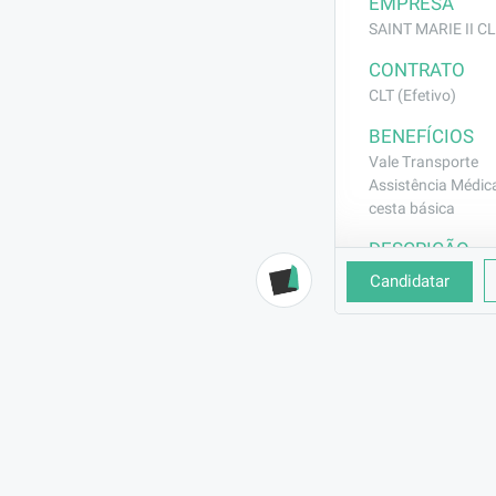
EMPRESA
SAINT MARIE II CLÍ
CONTRATO
CLT (Efetivo)
BENEFÍCIOS
Vale Transporte
Assistência Médic
cesta básica
DESCRIÇÃO
Limpeza em ge
Candidatar
REQUISITOS
Experiência em