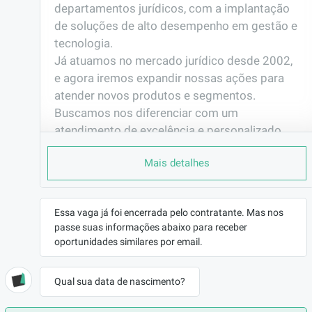
departamentos jurídicos, com a implantação 
de soluções de alto desempenho em gestão e 
tecnologia.

Já atuamos no mercado jurídico desde 2002, 
e agora iremos expandir nossas ações para 
atender novos produtos e segmentos. 
Buscamos nos diferenciar com um 
atendimento de excelência e personalizado 
para os nossos clientes, e nos especializamos 
Mais detalhes
no desenvolvimento direto gerencial e 
estratégico dos escritórios de advocacia e 
empresas, utilizando a tecnologia como uma 
Essa vaga já foi encerrada pelo contratante. Mas nos
das ferramentas para a nossa consultoria 
passe suas informações abaixo para receber
promover na entidade ganho de escala e 
oportunidades similares por email.
eficiência. 

Hoje temos em torno de 15 colaboradores e 
Qual sua data de nascimento?
buscamos expandir cada vez mais nossa 
atuação no Brasil, para saber mais, acesse 