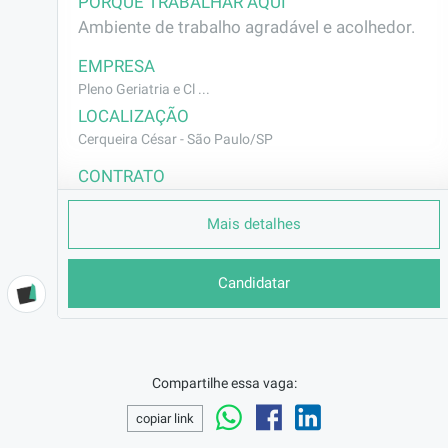
PORQUE TRABALHAR AQUI
Ambiente de trabalho agradável e acolhedor.
EMPRESA
Pleno Geriatria e Cl ...
LOCALIZAÇÃO
Cerqueira César - São Paulo/SP
CONTRATO
CLT (Efetivo)
Mais detalhes
REMUNERAÇÃO
de R$1000,00 até R$1200,00
VAGA AFIRMATIVA
Candidatar
Não
RAMO DE ATUAÇÃO
Saúde
Compartilhe essa vaga:
BENEFÍCIOS
a combinar
copiar link
DESCRIÇÃO