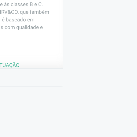
às classes B e C. 
o MRV&CO, que também 
 é baseado em 
s com qualidade e 
ATUAÇÃO
il
o a limpeza pesada e 
 Executar atividades 