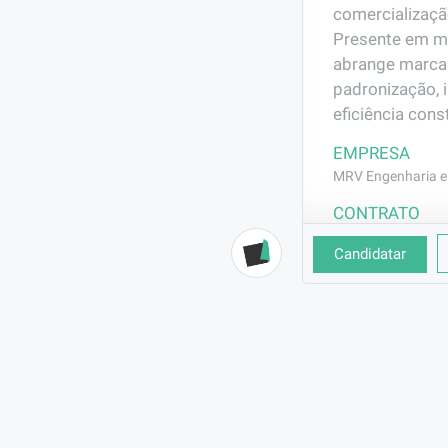
comercializaçã
Presente em ma
abrange marca
padronização, 
eficiência const
EMPRESA
MRV Engenharia e 
CONTRATO
CLT (Efetivo)
Candidatar
BENEFÍCIOS
Vale Transporte
Seguro de Vida
Vale Alimentação
DESCRIÇÃO
Auxiliar no ab
demais demandas