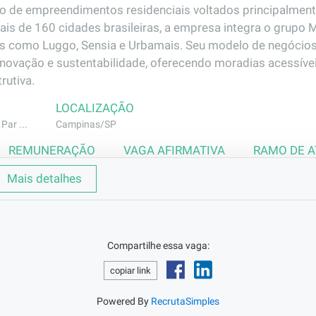
o de empreendimentos residenciais voltados principalmente 
is de 160 cidades brasileiras, a empresa integra o grup
s como Luggo, Sensia e Urbamais. Seu modelo de negócios
inovação e sustentabilidade, oferecendo moradias acessívei
rutiva.
LOCALIZAÇÃO
Par ...
Campinas/SP
REMUNERAÇÃO
VAGA AFIRMATIVA
RAMO DE 
R$2302,75
Não
Construção Civ
Mais detalhes
Compartilhe essa vaga:
copiar link
astecimento de materiais fazendo carregamentos, executand
 de apoio na rotina de apoio ao pedreiro e outros oficiais.
Powered By
RecrutaSimples