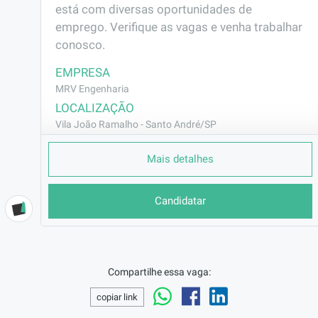
está com diversas oportunidades de 
emprego. Verifique as vagas e venha trabalhar 
conosco.
EMPRESA
MRV Engenharia
LOCALIZAÇÃO
Vila João Ramalho - Santo André/SP
CONTRATO
Mais detalhes
CLT (Efetivo)
REMUNERAÇÃO
Candidatar
R$2302,75
VAGA AFIRMATIVA
Não
RAMO DE ATUAÇÃO
Compartilhe essa vaga:
Construção Civil
copiar link
BENEFÍCIOS
Vale Transporte