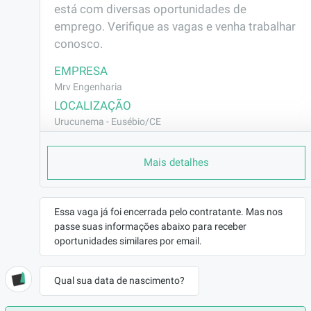
está com diversas oportunidades de 
emprego. Verifique as vagas e venha trabalhar 
conosco.
EMPRESA
Mrv Engenharia
LOCALIZAÇÃO
Urucunema - Eusébio/CE
CONTRATO
Mais detalhes
CLT (Efetivo)
REMUNERAÇÃO
R$1538,00
Essa vaga já foi encerrada pelo contratante. Mas nos
VAGA AFIRMATIVA
passe suas informações abaixo para receber
Não
oportunidades similares por email.
RAMO DE ATUAÇÃO
Construção Civil
Qual sua data de nascimento?
BENEFÍCIOS
a combinar