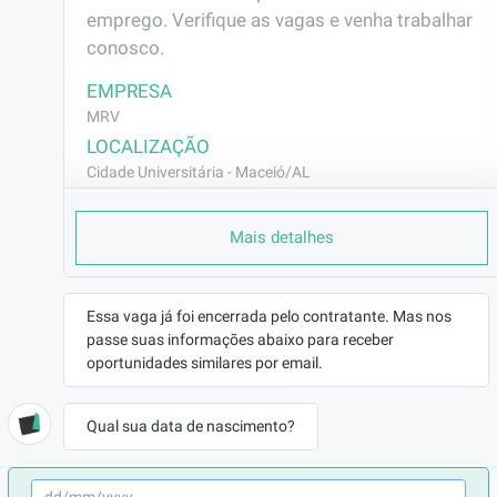
emprego. Verifique as vagas e venha trabalhar 
conosco.
EMPRESA
MRV
LOCALIZAÇÃO
Cidade Universitária - Maceió/AL
CONTRATO
Mais detalhes
CLT (Efetivo)
REMUNERAÇÃO
R$1518,00
Essa vaga já foi encerrada pelo contratante. Mas nos
VAGA AFIRMATIVA
passe suas informações abaixo para receber
Não
oportunidades similares por email.
RAMO DE ATUAÇÃO
Construção Civil
Qual sua data de nascimento?
BENEFÍCIOS
a combinar