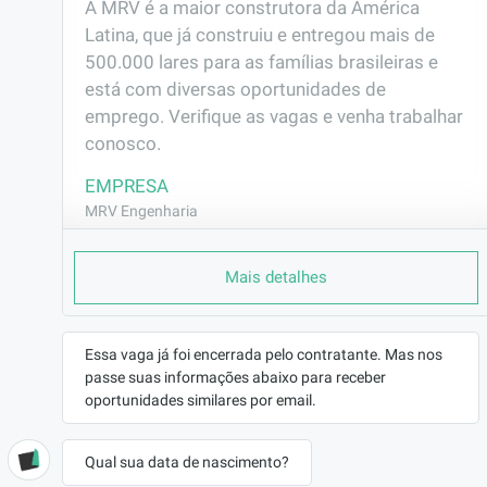
A MRV é a maior construtora da América 
Latina, que já construiu e entregou mais de 
500.000 lares para as famílias brasileiras e 
está com diversas oportunidades de 
emprego. Verifique as vagas e venha trabalhar 
conosco.
EMPRESA
MRV Engenharia
LOCALIZAÇÃO
Fazenda da Juta - São Paulo/SP
Mais detalhes
CONTRATO
CLT (Efetivo)
Essa vaga já foi encerrada pelo contratante. Mas nos
REMUNERAÇÃO
passe suas informações abaixo para receber
R$2189,97
oportunidades similares por email.
VAGA AFIRMATIVA
Não
Qual sua data de nascimento?
RAMO DE ATUAÇÃO