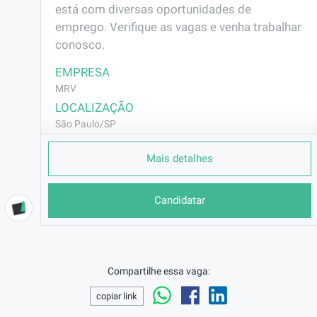
está com diversas oportunidades de 
emprego. Verifique as vagas e venha trabalhar 
conosco.
EMPRESA
MRV
LOCALIZAÇÃO
São Paulo/SP
CONTRATO
Mais detalhes
CLT (Efetivo)
REMUNERAÇÃO
Candidatar
R$2302,75
VAGA AFIRMATIVA
Não
RAMO DE ATUAÇÃO
Compartilhe essa vaga:
Construção Civil
copiar link
BENEFÍCIOS
Vale Transporte