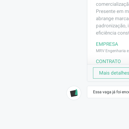
comercializaçã
Presente em ma
abrange marca
padronização, 
eficiência const
EMPRESA
MRV Engenharia e 
CONTRATO
CLT (Efetivo)
Mais detalhe
BENEFÍCIOS
a combinar
Essa vaga já foi enc
DESCRIÇÃO
Auxiliar no ab
demais demandas
de força.
REQUISITOS