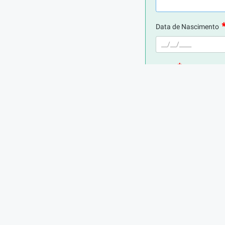
.
Data de Nascimento
E-mail
Telefone
Digite seu CPF
Cidade de Residência