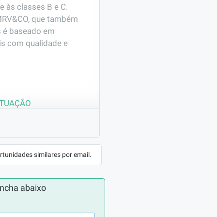
às classes B e C. 
o MRV&CO, que também 
 é baseado em 
s com qualidade e 
ATUAÇÃO
il
rtunidades similares por email.
 a limpeza pesada  e 
 Executar atividades 
ncha abaixo