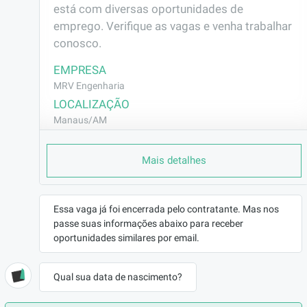
está com diversas oportunidades de 
emprego. Verifique as vagas e venha trabalhar 
conosco.
EMPRESA
MRV Engenharia
LOCALIZAÇÃO
Manaus/AM
CONTRATO
Mais detalhes
CLT (Efetivo)
REMUNERAÇÃO
R$1646,20
Essa vaga já foi encerrada pelo contratante. Mas nos
VAGA AFIRMATIVA
passe suas informações abaixo para receber
Não
oportunidades similares por email.
RAMO DE ATUAÇÃO
Construção Civil
Qual sua data de nascimento?
BENEFÍCIOS
a combinar