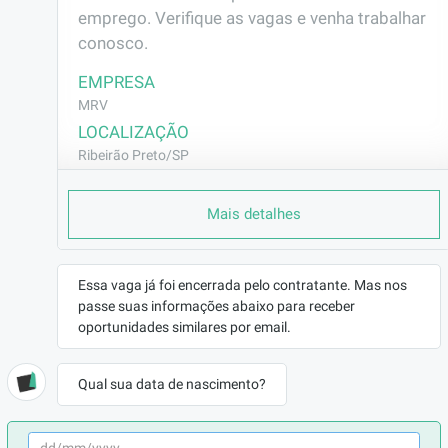
emprego. Verifique as vagas e venha trabalhar 
conosco.
EMPRESA
MRV
LOCALIZAÇÃO
Ribeirão Preto/SP
CONTRATO
Mais detalhes
CLT (Efetivo)
REMUNERAÇÃO
R$2189,87
Essa vaga já foi encerrada pelo contratante. Mas nos
VAGA AFIRMATIVA
passe suas informações abaixo para receber
Não
oportunidades similares por email.
RAMO DE ATUAÇÃO
Construção Civil
Qual sua data de nascimento?
BENEFÍCIOS
Vale Refeição
Vale Transporte