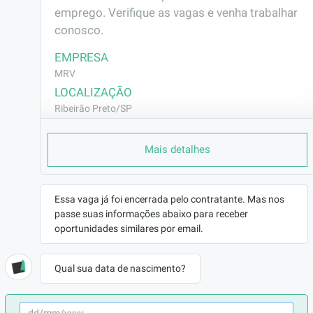
emprego. Verifique as vagas e venha trabalhar 
conosco.
EMPRESA
MRV
LOCALIZAÇÃO
Ribeirão Preto/SP
CONTRATO
Mais detalhes
CLT (Efetivo)
REMUNERAÇÃO
R$2189,87
Essa vaga já foi encerrada pelo contratante. Mas nos
VAGA AFIRMATIVA
passe suas informações abaixo para receber
Não
oportunidades similares por email.
RAMO DE ATUAÇÃO
Construção Civil
Qual sua data de nascimento?
BENEFÍCIOS
a combinar