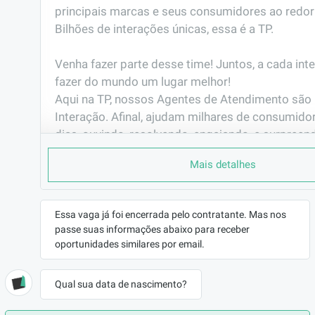
principais marcas e seus consumidores ao redor
Bilhões de interações únicas, essa é a TP. 

Venha fazer parte desse time! Juntos, a cada int
fazer do mundo um lugar melhor!                                                                                                       

Aqui na TP, nossos Agentes de Atendimento são 
Interação. Afinal, ajudam milhares de consumidor
dias, ouvindo, resolvendo, engajando, e surpreen
interação.
Mais detalhes
PORQUE TRABALHAR AQUI
Você já pensou em fazer parte de uma das maio
do mundo?

Essa vaga já foi encerrada pelo contratante. Mas nos
passe suas informações abaixo para receber
Já pensou em representar grandes marcas de vár
oportunidades similares por email.
seguimentos e muitas delas são as que mais cre
mercado? Gosta de  tecnologia e inovação?

E ainda ter plano de carreira com possibilidade 
Qual sua data de nascimento?
antes mesmo de completar 6 meses de empresa.