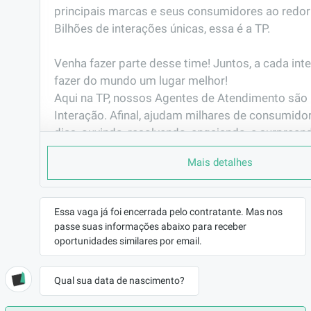
principais marcas e seus consumidores ao redor
Bilhões de interações únicas, essa é a TP. 

Venha fazer parte desse time! Juntos, a cada int
fazer do mundo um lugar melhor!                                                                                                       

Aqui na TP, nossos Agentes de Atendimento são 
Interação. Afinal, ajudam milhares de consumidor
dias, ouvindo, resolvendo, engajando, e surpreen
interação.
Mais detalhes
PORQUE TRABALHAR AQUI
Você já pensou em fazer parte de uma das maio
do mundo?

Essa vaga já foi encerrada pelo contratante. Mas nos
passe suas informações abaixo para receber
Já pensou em representar grandes marcas de vár
oportunidades similares por email.
seguimentos e muitas delas são as que mais cre
mercado? Gosta de  tecnologia e inovação?

E ainda ter plano de carreira com possibilidade 
Qual sua data de nascimento?
antes mesmo de completar 6 meses de empresa.