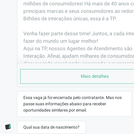
milhões de consumidores! Há mais de 40 anos c
principais marcas e seus consumidores ao redor
Bilhões de interações únicas, essa é a TP. 

Venha fazer parte desse time! Juntos, a cada int
fazer do mundo um lugar melhor!                                                                                                       

Aqui na TP, nossos Agentes de Atendimento são 
Interação. Afinal, ajudam milhares de consumidor
dias, ouvindo, resolvendo, engajando, e surpreen
interação.
Mais detalhes
PORQUE TRABALHAR AQUI
Você já pensou em fazer parte de uma das maio
do mundo?

Essa vaga já foi encerrada pelo contratante. Mas nos
passe suas informações abaixo para receber
Já pensou em representar grandes marcas de vár
oportunidades similares por email.
seguimentos e muitas delas são as que mais cre
mercado? Gosta de  tecnologia e inovação?

E ainda ter plano de carreira com possibilidade 
Qual sua data de nascimento?