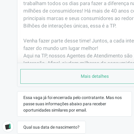
trabalham todos os dias para fazer a diferença na
milhões de consumidores! Há mais de 40 anos c
principais marcas e seus consumidores ao redor
Bilhões de interações únicas, essa é a TP. 

Venha fazer parte desse time! Juntos, a cada int
fazer do mundo um lugar melhor!                                                                                                       

Aqui na TP, nossos Agentes de Atendimento são 
Interação. Afinal, ajudam milhares de consumidor
dias, ouvindo, resolvendo, engajando, e surpreen
Mais detalhes
interação.
PORQUE TRABALHAR AQUI
Você já pensou em fazer parte de uma das maio
Essa vaga já foi encerrada pelo contratante. Mas nos
passe suas informações abaixo para receber
do mundo?

oportunidades similares por email.
Já pensou em representar grandes marcas de vár
seguimentos e muitas delas são as que mais cre
mercado? Gosta de  tecnologia e inovação?

Qual sua data de nascimento?