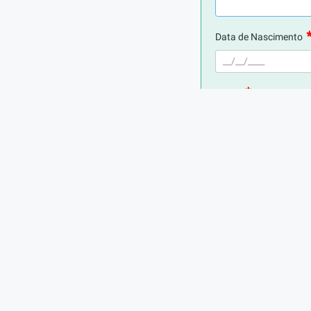
REMUNERAÇÃO
VAGA AFIRMATIVA
RAMO DE 
a combinar
PCD
Suporte/Atend
Data de Nascimento
E-mail
 in which language and cultural barriers no longer exist. You
of that!

Telefone
fessional that are committed, proactive, sensitive and

Cidade de Residência
Cargo atual (ou mais 
des e Atribuições: Respond promptly to video and audio
