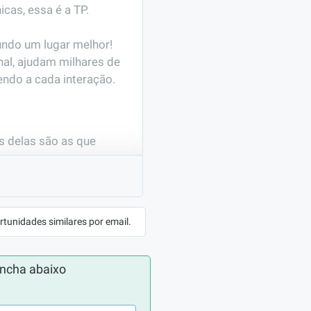
as, essa é a TP. 

                                            

al, ajudam milhares de 
endo a cada interação.
 delas são as que 
smo de completar 6 
rtunidades similares por email.
ncha abaixo