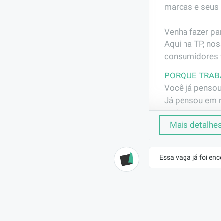
marcas e seus 
Venha fazer parte desse time! J
Aqui na TP, no
consumidores t
PORQUE TRAB
Você já pensou
Já pensou em r
mais crescem n
E ainda ter pl
Mais detalhe
meses de empr
Essa vaga já foi enc
Venha fazer nos
#VEMSERTP!
EMPRESA
TP