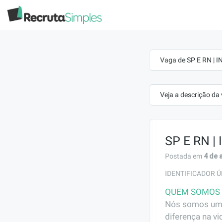
Vaga de SP E RN |
Veja a descrição da
SP E RN 
4 de 
Postada em
IDENTIFICADOR Ú
QUEM SOMOS
Nós somos uma 
diferença na v