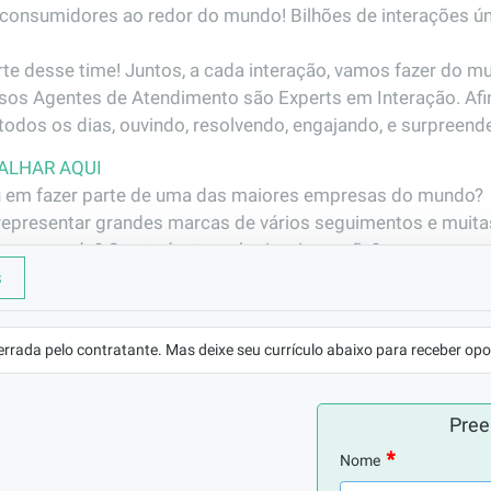
consumidores ao redor do mundo! Bilhões de interações únic
untos, a cada interação, vamos fazer do mundo um lugar melhor!                                                           
ssos Agentes de Atendimento são Experts em Interação. Afin
odos os dias, ouvindo, resolvendo, engajando, e surpreend
ALHAR AQUI
 em fazer parte de uma das maiores empresas do mundo?

epresentar grandes marcas de vários seguimentos e muitas
o mercado? Gosta de  tecnologia e inovação?

ano de carreira com possibilidade de crescimento antes me
s
esa.

errada pelo contratante. Mas deixe seu currículo abaixo para receber opo
so processo seletivo!

Pree
LOCALIZAÇÃO
São Paulo/SP
Nome