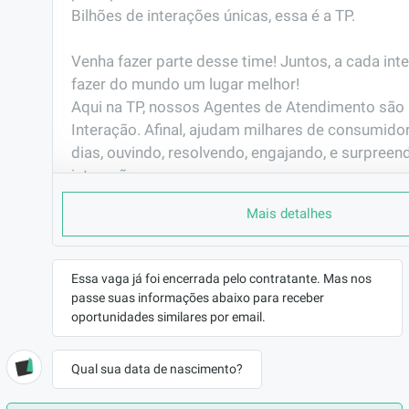
Bilhões de interações únicas, essa é a TP. 

Venha fazer parte desse time! Juntos, a cada int
fazer do mundo um lugar melhor!                                                                                                       

Aqui na TP, nossos Agentes de Atendimento são 
Interação. Afinal, ajudam milhares de consumidor
dias, ouvindo, resolvendo, engajando, e surpreen
interação.
PORQUE TRABALHAR AQUI
Mais detalhes
Você já pensou em fazer parte de uma das maio
do mundo?

Já pensou em representar grandes marcas de vár
Essa vaga já foi encerrada pelo contratante. Mas nos
passe suas informações abaixo para receber
seguimentos e muitas delas são as que mais cre
oportunidades similares por email.
mercado? Gosta de  tecnologia e inovação?

E ainda ter plano de carreira com possibilidade 
antes mesmo de completar 6 meses de empresa.
Qual sua data de nascimento?