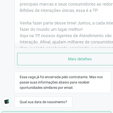
principais marcas e seus consumidores ao redor
Bilhões de interações únicas, essa é a TP. 

Venha fazer parte desse time! Juntos, a cada int
fazer do mundo um lugar melhor!                                                                                                       

Aqui na TP, nossos Agentes de Atendimento são 
Interação. Afinal, ajudam milhares de consumidor
dias, ouvindo, resolvendo, engajando, e surpreen
interação.
Mais detalhes
PORQUE TRABALHAR AQUI
Você já pensou em fazer parte de uma das maio
do mundo?

Essa vaga já foi encerrada pelo contratante. Mas nos
passe suas informações abaixo para receber
Já pensou em representar grandes marcas de vár
oportunidades similares por email.
seguimentos e muitas delas são as que mais cre
mercado? Gosta de  tecnologia e inovação?

E ainda ter plano de carreira com possibilidade 
Qual sua data de nascimento?
antes mesmo de completar 6 meses de empresa.