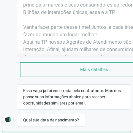
principais marcas e seus consumidores ao redor
Bilhões de interações únicas, essa é a TP. 

Venha fazer parte desse time! Juntos, a cada int
fazer do mundo um lugar melhor!                                                                                                       

Aqui na TP, nossos Agentes de Atendimento são 
Interação. Afinal, ajudam milhares de consumidor
dias, ouvindo, resolvendo, engajando, e surpreen
interação.
Mais detalhes
PORQUE TRABALHAR AQUI
Você já pensou em fazer parte de uma das maio
do mundo?

Essa vaga já foi encerrada pelo contratante. Mas nos
passe suas informações abaixo para receber
Já pensou em representar grandes marcas de vár
oportunidades similares por email.
seguimentos e muitas delas são as que mais cre
mercado? Gosta de  tecnologia e inovação?

E ainda ter plano de carreira com possibilidade 
Qual sua data de nascimento?
antes mesmo de completar 6 meses de empresa.