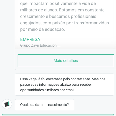
que impactam positivamente a vida de 
milhares de alunos. Estamos em constante 
crescimento e buscamos profissionais 
engajados, com paixão por transformar vidas 
por meio da educação.
EMPRESA
Grupo Zayn Educacion ...
LOCALIZAÇÃO
São Paulo/SP
Mais detalhes
CONTRATO
CLT (Efetivo)
Essa vaga já foi encerrada pelo contratante. Mas nos
REMUNERAÇÃO
passe suas informações abaixo para receber
R$3190,00
oportunidades similares por email.
VAGA AFIRMATIVA
Não
Qual sua data de nascimento?
RAMO DE ATUAÇÃO
Educação