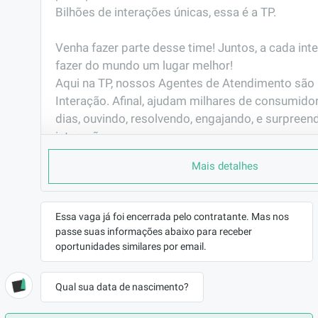
Bilhões de interações únicas, essa é a TP. 

Venha fazer parte desse time! Juntos, a cada int
fazer do mundo um lugar melhor!                                                                                                       

Aqui na TP, nossos Agentes de Atendimento são 
Interação. Afinal, ajudam milhares de consumidor
dias, ouvindo, resolvendo, engajando, e surpreen
interação.
PORQUE TRABALHAR AQUI
Mais detalhes
Você já pensou em fazer parte de uma das maio
do mundo?

Já pensou em representar grandes marcas de vár
Essa vaga já foi encerrada pelo contratante. Mas nos
passe suas informações abaixo para receber
seguimentos e muitas delas são as que mais cre
oportunidades similares por email.
mercado? Gosta de  tecnologia e inovação?

E ainda ter plano de carreira com possibilidade 
antes mesmo de completar 6 meses de empresa.
Qual sua data de nascimento?