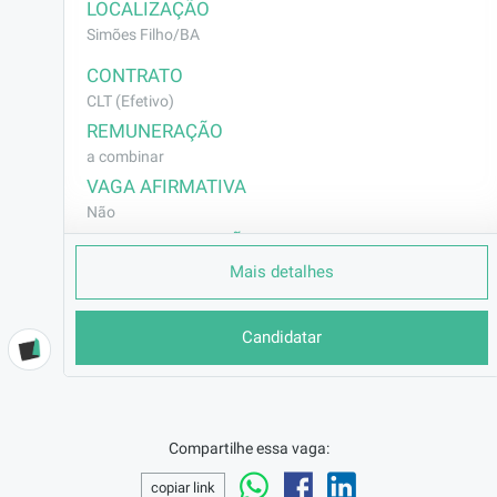
LOCALIZAÇÃO
Simões Filho/BA
CONTRATO
CLT (Efetivo)
REMUNERAÇÃO
a combinar
VAGA AFIRMATIVA
Não
RAMO DE ATUAÇÃO
Outros
Mais detalhes
BENEFÍCIOS
Conheça os seus Benefícios: De acordo com a Política
Candidatar
Vigente.
Salário compatível com o mercado;Benefício flexível de
alimentação;Day Off de aniversário;
Local de Trabalho: Simões Filho – BA
Compartilhe essa vaga:
Transporte fretado
Jornada de Trabalho: Segunda a sexta-feira, das 07h42
copiar link