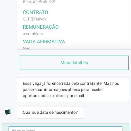
Ribeirão Preto/SP
CONTRATO
CLT (Efetivo)
REMUNERAÇÃO
a combinar
VAGA AFIRMATIVA
Não
RAMO DE ATUAÇÃO
Mais detalhes
Indústria/Siderurgia/Mineração
BENEFÍCIOS
a combinar
Essa vaga já foi encerrada pelo contratante. Mas nos
passe suas informações abaixo para receber
DESCRIÇÃO
oportunidades similares por email.
SUPERVISAO PCP

SUPERVISAO FABRICA

Qual sua data de nascimento?
SUPERVISAO COMPRAS
REQUISITOS