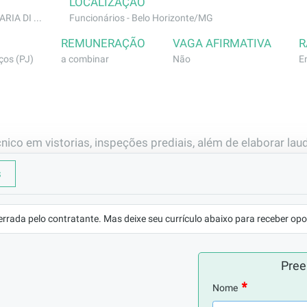
LOCALIZAÇÃO
IA DI ...
Funcionários - Belo Horizonte/MG
REMUNERAÇÃO
VAGA AFIRMATIVA
R
ços (PJ)
a combinar
Não
E
ico em vistorias, inspeções prediais, além de elaborar laud
s.
s
ásicas sobre manifestações patológicas na construção civi
errada pelo contratante. Mas deixe seu currículo abaixo para receber opo
Pree
Nome