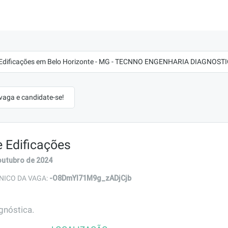
 Edificações em Belo Horizonte - MG - TECNNO ENGENHARIA DIAGNOST
 vaga e candidate-se!
e Edificações
outubro de 2024
-O8DmYI71M9g_zADjCjb
NICO DA VAGA:
gnóstica.