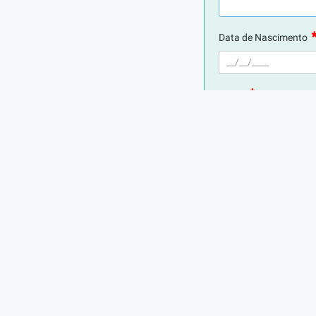
Data de Nascimento
E-mail
Telefone
Cidade de Residência
Cargo atual (ou mais 